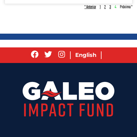
" Anterior
1
2
3
4
Próximo "
English