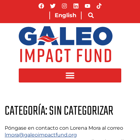
English
CATEGORÍA: SIN CATEGORIZAR
Póngase en contacto con Lorena Mora al correo
lmora@galeoimpactfund.org