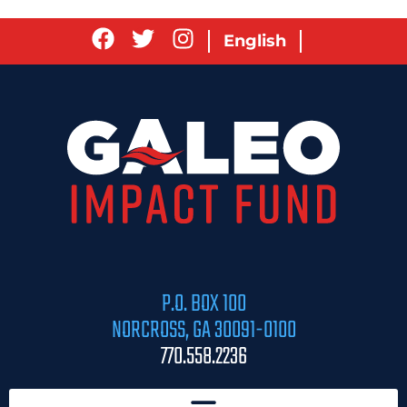
English
P.O. BOX 100
NORCROSS, GA 30091-0100
770.558.2236