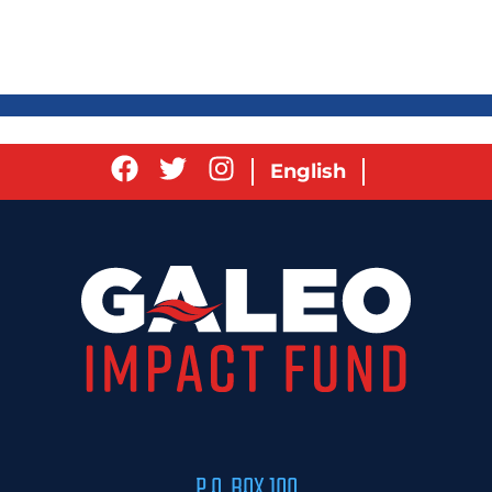
English
P.O. BOX 100